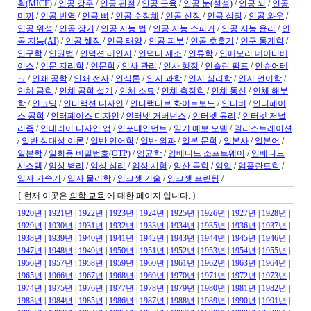
획(MICE)
/
인공 강우
/
인공 관절
/
인공 근육
/
인공 눈(설설)
/
인공 뇌
/
인공
미끼
/
인공 번역
/
인공 뼈
/
인공 수정체
/
인공 신장
/
인공 심장
/
인공 와우
/
인공 위성
/
인공 장기
/
인공 지능 법
/
인공 지능 스피커
/
인공 지능 윤리
/
인
공 지능(AI)
/
인공 췌장
/
인공 태양
/
인공 피부
/
인공 호흡기
/
인구 통계학
/
인구학
/
인권법
/
인덕션 레인지
/
인덕터 제조
/
인류학
/
인메모리 데이터베
이스
/
인문 지리학
/
인문학
/
인사 관리
/
인사 행정
/
인슐린 펌프
/
인슈어테
크
/
인쇄 공학
/
인쇄 전자
/
인식론
/
인지 과학
/
인지 심리학
/
인지 언어학
/
인체 공학
/
인체 공학 설계
/
인체 소묘
/
인체 측정학
/
인체 통신
/
인체 해부
학
/
인코딩
/
인터랙션 디자인
/
인터랙티브 화이트보드
/
인터버
/
인터페이
스 공학
/
인터페이스 디자인
/
인터넷 거버넌스
/
인터넷 윤리
/
인터넷 저널
리즘
/
인테리어 디자인 앱
/
인포테인먼트
/
일기 예보 모델
/
일러스트레이션
/
일반 상대성 이론
/
일반 언어학
/
일반 외과
/
일본 문학
/
일본사
/
일본어
/
일본학
/
일회용 비밀번호(OTP)
/
임균학
/
임베디드 소프트웨어
/
임베디드
시스템
/
임상 병리
/
임상 심리
/
임상 시험
/
임산 공학
/
임업
/
임플란트학
/
입자 가속기
/
입자 물리학
/
잉크젯 기술
/
잉크젯 프린팅
/
{ 현재 이곳은
의학 교육
에 대한 페이지 입니다. }
1920년
|
1921년
|
1922년
|
1923년
|
1924년
|
1925년
|
1926년
|
1927년
|
1928년
|
1929년
|
1930년
|
1931년
|
1932년
|
1933년
|
1934년
|
1935년
|
1936년
|
1937년
|
1938년
|
1939년
|
1940년
|
1941년
|
1942년
|
1943년
|
1944년
|
1945년
|
1946년
|
1947년
|
1948년
|
1949년
|
1950년
|
1951년
|
1952년
|
1953년
|
1954년
|
1955년
|
1956년
|
1957년
|
1958년
|
1959년
|
1960년
|
1961년
|
1962년
|
1963년
|
1964년
|
1965년
|
1966년
|
1967년
|
1968년
|
1969년
|
1970년
|
1971년
|
1972년
|
1973년
|
1974년
|
1975년
|
1976년
|
1977년
|
1978년
|
1979년
|
1980년
|
1981년
|
1982년
|
1983년
|
1984년
|
1985년
|
1986년
|
1987년
|
1988년
|
1989년
|
1990년
|
1991년
|