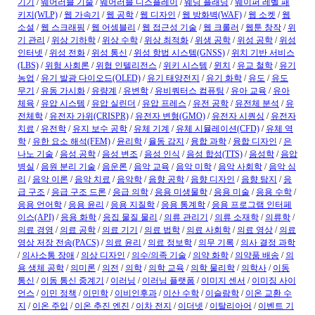
기기
/
웨어러블 기술
/
웨어러블 디스플레이
/
웨딩 플래닝
/
웨이퍼 레벨 패
키지(WLP)
/
웹 가속기
/
웹 공학
/
웹 디자인
/
웹 방화벽(WAF)
/
웹 소켓
/
웹
소설
/
웹 스크래핑
/
웹 어셈블리
/
웹 접근성 기술
/
웹 크롤러
/
웹툰 창작
/
위
기 관리
/
위상 기하학
/
위상 수학
/
위상 최적화
/
위생 공학
/
위성 공학
/
위성
인터넷
/
위성 전화
/
위성 통신
/
위성 항법 시스템(GNSS)
/
위치 기반 서비스
(LBS)
/
위험 사회론
/
위협 인텔리전스
/
위키 시스템
/
윈치
/
유교 철학
/
유기
농업
/
유기 발광 다이오드(OLED)
/
유기 태양전지
/
유기 화학
/
유도
/
유도
무기
/
유동 가시화
/
유량계
/
유변학
/
유비쿼터스 컴퓨팅
/
유아 교육
/
유아
체육
/
유압 시스템
/
유압 실린더
/
유압 프레스
/
유전 공학
/
유전체 분석
/
유
전체학
/
유전자 가위(CRISPR)
/
유전자 변형(GMO)
/
유전자 시퀀싱
/
유전자
치료
/
유전학
/
유지 보수 공학
/
유체 기계
/
유체 시뮬레이션(CFD)
/
유체 역
학
/
유한 요소 해석(FEM)
/
윤리학
/
율동 감지
/
융합 과학
/
융합 디자인
/
은
나노 기술
/
음성 공학
/
음성 변조
/
음성 인식
/
음성 합성(TTS)
/
음성학
/
음압
병실
/
음원 분리 기술
/
음운론
/
음악 교육
/
음악 미학
/
음악 사회학
/
음악 심
리
/
음악 이론
/
음악 치료
/
음악학
/
음향 공학
/
음향 디자인
/
음향 탐지
/
응
급 구조
/
응급 구조 드론
/
응급 의학
/
응용 미생물학
/
응용 미술
/
응용 수학
/
응용 언어학
/
응용 윤리
/
응용 지질학
/
응용 통계학
/
응용 프로그램 인터페
이스(API)
/
응용 화학
/
응집 물질 물리
/
의류 관리기
/
의류 소재학
/
의류학
/
의료 경영
/
의료 공학
/
의료 기기
/
의료 법학
/
의료 사회학
/
의료 영상
/
의료
영상 저장 전송(PACS)
/
의료 윤리
/
의료 정보학
/
의무 기록
/
의사 결정 과학
/
의사소통 장애
/
의상 디자인
/
의수/의족 기술
/
의약 화학
/
의약품 배송
/
의
용 생체 공학
/
의미론
/
의전
/
의학
/
의학 교육
/
의학 물리학
/
의학사
/
이동
통신
/
이동 통신 중계기
/
이러닝
/
이러닝 플랫폼
/
이미지 센서
/
이미징 사이
언스
/
이민 정책
/
이민학
/
이비인후과
/
이산 수학
/
이슬람학
/
이온 교환 수
지
/
이온 주입
/
이온 추진 엔진
/
이차 전지
/
이더넷
/
이탈리아어
/
이벤트 기