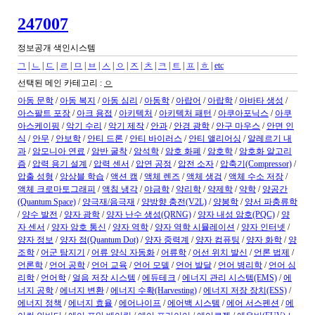
247007
정보공개 색인시스템
ㄱ
|
ㄴ
|
ㄷ
|
ㄹ
|
ㅁ
|
ㅂ
|
ㅅ
|
ㅇ
|
ㅈ
|
ㅊ
|
ㅋ
|
ㅌ
|
ㅍ
|
ㅎ
|
etc
선택된 메인 카테고리 :
ㅇ
아동 문학
/
아동 복지
/
아동 심리
/
아동학
/
아랍어
/
아랍학
/
아바타 생성
/
아스팔트 포장
/
아크 용접
/
아키텍처
/
아키텍처 패턴
/
아쿠아포닉스
/
아쿠
아스케이핑
/
악기 수리
/
악기 제작
/
안과
/
안경 광학
/
안구 마우스
/
안면 인
식
/
안무
/
안보학
/
안티 드론
/
안티 바이러스
/
안티 앨리어싱
/
알레르기 내
과
/
암모니아 연료
/
암반 굴착
/
암석학
/
암호 화폐
/
암호학
/
암호화 알고리
즘
/
압력 용기 설계
/
압력 센서
/
압연 공정
/
압전 소자
/
압축기(Compressor)
/
압출 성형
/
앙상블 학습
/
액션 캠
/
액체 렌즈
/
액체 생검
/
액체 수소 저장
/
액체 크로마토그래피
/
액침 냉각
/
야금학
/
약리학
/
약제학
/
약학
/
양공간
(Quantum Space)
/
양극재/음극재
/
양방향 충전(V2L)
/
양봉학
/
양서 파충류학
/
양수 발전
/
양자 광학
/
양자 난수 생성(QRNG)
/
양자 내성 암호(PQC)
/
양
자 센서
/
양자 암호 통신
/
양자 역학
/
양자 역학 시뮬레이션
/
양자 인터넷
/
양자 정보
/
양자 점(Quantum Dot)
/
양자 중력계
/
양자 컴퓨팅
/
양자 화학
/
양
조학
/
어군 탐지기
/
어류 양식 자동화
/
어류학
/
어선 위치 발신
/
언론 법제
/
언론학
/
언어 공학
/
언어 교육
/
언어 모델
/
언어 발달
/
언어 병리학
/
언어 심
리학
/
언어학
/
얼음 저장 시스템
/
에듀테크
/
에너지 관리 시스템(EMS)
/
에
너지 공학
/
에너지 변환
/
에너지 수확(Harvesting)
/
에너지 저장 장치(ESS)
/
에너지 정책
/
에너지 효율
/
에어나이프
/
에어백 시스템
/
에어 서스펜션
/
에