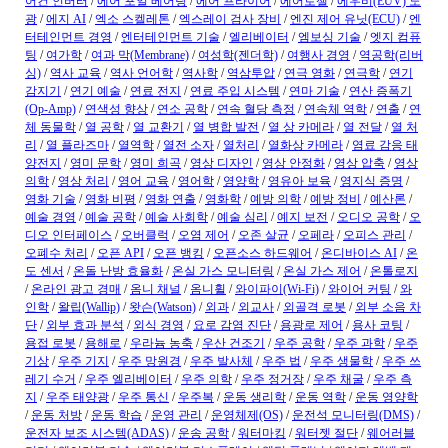
어컨 인버터
/
에어 포일 베어링
/
에어 프라이어
/
에어로젤
/
에우비(EUV) 노
광
/
에지 AI
/
엑소 스켈레톤
/
엑스레이 검사 장비
/
엔진 제어 유닛(ECU)
/
엔
터테인먼트 경영
/
엔터테인먼트 기술
/
엘리베이터
/
엠보싱 기술
/
엣지 컴퓨
팅
/
여가학
/
여과 막(Membrane)
/
여성학(젠더학)
/
여행사 경영
/
역공학(리버
싱)
/
역사 교육
/
역사 언어학
/
역사학
/
역삼투압
/
연극 영화
/
연극학
/
연기
감지기
/
연기 예술
/
연료 전지
/
연료 주입 시스템
/
연마 기술
/
연산 증폭기
(Op-Amp)
/
연색성 향상
/
연소 공학
/
연속 혈당 측정
/
연속체 역학
/
연출
/
연
체 동물학
/
열 공학
/
열 교환기
/
열 병합 발전
/
열 상 카메라
/
열 전달
/
열 처
리
/
열 플라즈마
/
열역학
/
열전 소자
/
열처리
/
열화상 카메라
/
염료 감응 태
양전지
/
영미 문학
/
영미 희곡
/
영상 디자인
/
영상 안정화
/
영상 압축
/
영상
의학
/
영상 처리
/
영어 교육
/
영어학
/
영양학
/
영유아 보육
/
영지식 증명
/
영화 기술
/
영화 비평
/
영화 연출
/
영화학
/
예방 의학
/
예방 정비
/
예산론
/
예술 경영
/
예술 공학
/
예술 사회학
/
예술 심리
/
예지 보전
/
오디오 공학
/
오
디오 인터페이스
/
오버클럭
/
오염 제어
/
오존 살균
/
오페라
/
오피스 관리
/
오폐수 처리
/
오픈 API
/
오픈 뱅킹
/
오픈소스 하드웨어
/
온디바이스 AI
/
온
도 센서
/
온돌 난방 효율화
/
온실 가스 모니터링
/
온실 가스 제어
/
온톨로지
/
온라인 광고 경매
/
옴니 채널
/
옴니휠
/
와이파이(Wi-Fi)
/
와이어 커팅
/
와
인학
/
왈립(Wallip)
/
왓슨(Watson)
/
외과
/
외교사
/
외골격 로봇
/
외부 소음 차
단
/
외부 효과 분석
/
외식 경영
/
요로 감염 진단
/
용광로 제어
/
용사 코팅
/
용접 로봇
/
용해로
/
우라늄 농축
/
우산 건조기
/
우주 공학
/
우주 과학
/
우주
기상
/
우주 기지
/
우주 망원경
/
우주 발사체
/
우주 법
/
우주 생물학
/
우주 쓰
레기 수거
/
우주 엘리베이터
/
우주 의학
/
우주 정거장
/
우주 채굴
/
우주 측
지
/
우주 태양광
/
우주 통신
/
우주복
/
운동 생리학
/
운동 역학
/
운동 영양학
/
운동 처방
/
운동 학습
/
운영 관리
/
운영체제(OS)
/
운전석 모니터링(DMS)
/
운전자 보조 시스템(ADAS)
/
운송 공학
/
워터마킹
/
워터젯 절단
/
웨어러블