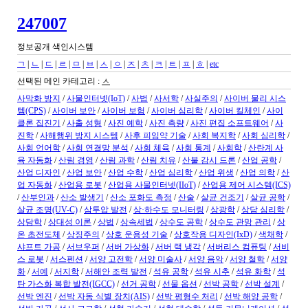
247007
정보공개 색인시스템
ㄱ
|
ㄴ
|
ㄷ
|
ㄹ
|
ㅁ
|
ㅂ
|
ㅅ
|
ㅇ
|
ㅈ
|
ㅊ
|
ㅋ
|
ㅌ
|
ㅍ
|
ㅎ
|
etc
선택된 메인 카테고리 :
ㅅ
사막화 방지
/
사물인터넷(IoT)
/
사법
/
사서학
/
사실주의
/
사이버 물리 시스
템(CPS)
/
사이버 보안
/
사이버 보험
/
사이버 심리학
/
사이버 킬체인
/
사이
클론 집진기
/
사출 성형
/
사진 예학
/
사진 측량
/
사진 편집 소프트웨어
/
사
진학
/
사해행위 방지 시스템
/
사후 피임약 기술
/
사회 복지학
/
사회 심리학
/
사회 언어학
/
사회 연결망 분석
/
사회 체육
/
사회 통계
/
사회학
/
산란계 사
육 자동화
/
산림 경영
/
산림 과학
/
산림 치유
/
산불 감시 드론
/
산업 공학
/
산업 디자인
/
산업 보안
/
산업 수학
/
산업 심리학
/
산업 위생
/
산업 의학
/
산
업 자동화
/
산업용 로봇
/
산업용 사물인터넷(IIoT)
/
산업용 제어 시스템(ICS)
/
산부인과
/
산소 발생기
/
산소 포화도 측정
/
산술
/
살균 건조기
/
살균 공학
/
살균 조명(UV-C)
/
삼투압 발전
/
상·하수도 모니터링
/
상광학
/
상담 심리학
/
상담학
/
상대성 이론
/
상법
/
상속세법
/
상수도 공학
/
상수도 관망 관리
/
상
온 초전도체
/
상징주의
/
상호 운용성 기술
/
상호작용 디자인(IxD)
/
색채학
/
샤프트 가공
/
서브우퍼
/
서버 가상화
/
서버 랙 냉각
/
서버리스 컴퓨팅
/
서비
스 로봇
/
서스펜션
/
서양 고전학
/
서양 미술사
/
서양 음악
/
서양 철학
/
서양
화
/
서예
/
서지학
/
서해안 조력 발전
/
석유 공학
/
석유 시추
/
석유 화학
/
석
탄 가스화 복합 발전(IGCC)
/
선거 공학
/
선물 옵션
/
선박 공학
/
선박 설계
/
선박 엔진
/
선박 자동 식별 장치(AIS)
/
선박 평형수 처리
/
선박 해양 공학
/