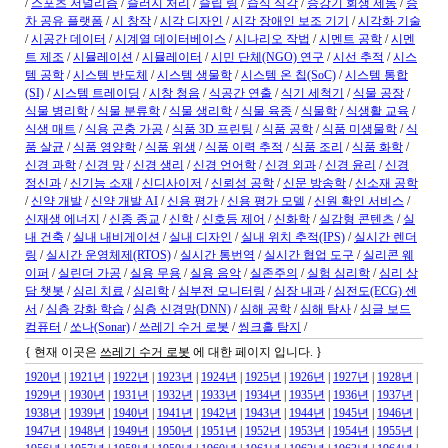
/
스포츠 저널리즘
/
슬러지 처리
/
슬립 링
/
습식 식각
/
승강기 회생 제동
/
승
차 공유 플랫폼
/
시 창작
/
시각 디자인
/
시각 장애인 보조 기기
/
시각화 기술
/
시공간 데이터
/
시계열 데이터베이스
/
시나리오 작법
/
시멘트 공학
/
시멘
트 제조
/
시뮬레이션
/
시뮬레이터
/
시민 단체(NGO) 연구
/
시선 추적
/
시스
템 공학
/
시스템 반도체
/
시스템 생물학
/
시스템 온 칩(SoC)
/
시스템 통합
(SI)
/
시스템 트레이딩
/
시창 청음
/
식공간 연출
/
식기 세척기
/
식물 공장
/
식물 병리학
/
식물 분류학
/
식물 생리학
/
식물 육종
/
식물학
/
식생활 교육
/
식생 매트
/
식용 곤충 가공
/
식품 3D 프린팅
/
식품 공학
/
식품 미생물학
/
식
품 살균
/
식품 영양학
/
식품 위생
/
식품 이력 추적
/
식품 조리
/
식품 화학
/
신경 과학
/
신경 망
/
신경 생리
/
신경 언어학
/
신경 외과
/
신경 윤리
/
신경
정신과
/
신기능 소재
/
신디사이저
/
신뢰성 공학
/
신문 방송학
/
신소재 공학
/
신약 개발
/
신약 개발 AI
/
신용 평가
/
신용 평가 모델
/
신원 확인 서비스
/
신재생 에너지
/
신종 종교
/
신학
/
신호등 제어
/
신화학
/
실감형 콘텐츠
/
실
내 건축
/
실내 내비게이션
/
실내 디자인
/
실내 위치 추적(IPS)
/
실시간 렌더
링
/
실시간 운영체제(RTOS)
/
실시간 통번역
/
실시간 협업 도구
/
실리콘 웨
이퍼
/
실린더 가공
/
실용 무용
/
실용 음악
/
실존주의
/
실험 심리학
/
심리 상
담 챗봇
/
심리 치료
/
심리학
/
심부전 모니터링
/
심장 내과
/
심전도(ECG) 센
서
/
심층 강화 학습
/
심층 신경망(DNN)
/
심해 공학
/
심해 탐사
/
싱글 보드
컴퓨터
/
쏘나(Sonar)
/
쓰레기 수거 로봇
/
씽크홀 탐지
/
{ 현재 이곳은
쓰레기 수거 로봇
에 대한 페이지 입니다. }
1920년
|
1921년
|
1922년
|
1923년
|
1924년
|
1925년
|
1926년
|
1927년
|
1928년
|
1929년
|
1930년
|
1931년
|
1932년
|
1933년
|
1934년
|
1935년
|
1936년
|
1937년
|
1938년
|
1939년
|
1940년
|
1941년
|
1942년
|
1943년
|
1944년
|
1945년
|
1946년
|
1947년
|
1948년
|
1949년
|
1950년
|
1951년
|
1952년
|
1953년
|
1954년
|
1955년
|