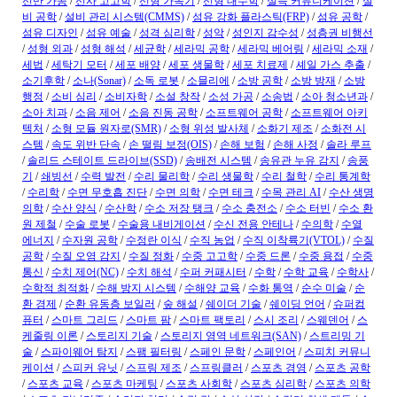
선반 가공
/
선사 고고학
/
선형 가속기
/
선형 대수학
/
설득 커뮤니케이션
/
설
비 공학
/
설비 관리 시스템(CMMS)
/
섬유 강화 플라스틱(FRP)
/
섬유 공학
/
섬유 디자인
/
섬유 예술
/
성격 심리학
/
성악
/
성인지 감수성
/
성층권 비행선
/
성형 외과
/
성형 해석
/
세균학
/
세라믹 공학
/
세라믹 베어링
/
세라믹 소재
/
세법
/
세탁기 모터
/
세포 배양
/
세포 생물학
/
세포 치료제
/
셰일 가스 추출
/
소기후학
/
소나(Sonar)
/
소독 로봇
/
소믈리에
/
소방 공학
/
소방 방재
/
소방
행정
/
소비 심리
/
소비자학
/
소설 창작
/
소성 가공
/
소송법
/
소아 청소년과
/
소아 치과
/
소음 제어
/
소음 진동 공학
/
소프트웨어 공학
/
소프트웨어 아키
텍처
/
소형 모듈 원자로(SMR)
/
소형 위성 발사체
/
소화기 제조
/
소화전 시
스템
/
속도 위반 단속
/
손 떨림 보정(OIS)
/
손해 보험
/
손해 사정
/
솔라 루프
/
솔리드 스테이트 드라이브(SSD)
/
송배전 시스템
/
송유관 누유 감지
/
송풍
기
/
쇄빙선
/
수력 발전
/
수리 물리학
/
수리 생물학
/
수리 철학
/
수리 통계학
/
수리학
/
수면 무호흡 진단
/
수면 의학
/
수면 테크
/
수목 관리 AI
/
수산 생명
의학
/
수산 양식
/
수산학
/
수소 저장 탱크
/
수소 충전소
/
수소 터빈
/
수소 환
원 제철
/
수술 로봇
/
수술용 내비게이션
/
수신 전용 안테나
/
수의학
/
수열
에너지
/
수자원 공학
/
수정란 이식
/
수직 농업
/
수직 이착륙기(VTOL)
/
수질
공학
/
수질 오염 감지
/
수질 정화
/
수중 고고학
/
수중 드론
/
수중 용접
/
수중
통신
/
수치 제어(NC)
/
수치 해석
/
수퍼 커패시터
/
수학
/
수학 교육
/
수학사
/
수학적 최적화
/
수해 방지 시스템
/
수해양 교육
/
수화 통역
/
순수 미술
/
순
환 경제
/
순환 유동층 보일러
/
숲 해설
/
쉐이더 기술
/
쉐이딩 언어
/
슈퍼컴
퓨터
/
스마트 그리드
/
스마트 팜
/
스마트 팩토리
/
스시 조리
/
스웨덴어
/
스
케줄링 이론
/
스토리지 기술
/
스토리지 영역 네트워크(SAN)
/
스트리밍 기
술
/
스파이웨어 탐지
/
스팸 필터링
/
스페인 문학
/
스페인어
/
스피치 커뮤니
케이션
/
스피커 유닛
/
스프링 제조
/
스프링클러
/
스포츠 경영
/
스포츠 공학
/
스포츠 교육
/
스포츠 마케팅
/
스포츠 사회학
/
스포츠 심리학
/
스포츠 의학