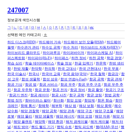
247007
정보공개 색인시스템
ㄱ
|
ㄴ
|
ㄷ
|
ㄹ
|
ㅁ
|
ㅂ
|
ㅅ
|
ㅇ
|
ㅈ
|
ㅊ
|
ㅋ
|
ㅌ
|
ㅍ
|
ㅎ
|
etc
선택된 메인 카테고리 :
ㅎ
하드 디스크(HDD)
/
하드웨어 가속
/
하드웨어 보안 모듈(HSM)
/
하드웨어
월렛
/
하수관거 관리
/
하수도 공학
/
하수 처리
/
하이브리드 자동차(HEV)
/
하이브리드 클라우드
/
하이퍼루프
/
하이퍼바이저
/
하이퍼스케일 AI
/
하이
퍼스펙트럼
/
하이파이(Hi-Fi)
/
하이패스
/
하천 정비
/
하천 공학
/
학급 경영
/
학습 심리
/
학술 데이터베이스
/
학술 정보
/
한글 입력기
/
한문학
/
한방 생리
학
/
한방 재활
/
한약학
/
한의학
/
한국 고대사
/
한국 근현대사
/
한국 무용
/
한국 미술사
/
한국사
/
한국어 교육
/
한국 음악(국악)
/
한국 철학
/
합금강
/
합
성 고무
/
합성 생물학
/
합성 섬유
/
합성 연료(e-Fuel)
/
항공 공학
/
항공 관제
/
항공 기상
/
항공 법
/
항공 서비스
/
항공 우주
/
항공 우주 구조
/
항공 우주 추
진
/
항공 우주학
/
항공 운항
/
항공 전자
/
항공 정비
/
항공 촬영
/
항공기 구조
/
항공기 엔진
/
항공 레이더
/
항공 사진
/
항구 공학
/
항균 코팅
/
항법 공학
/
항법 장치
/
항바이러스 필터
/
항산화
/
항암 요법
/
항암제
/
항온 항습
/
항만
크레인
/
항해 통신
/
항해학
/
해부학
/
해상 법
/
해상 보험
/
해상 풍력
/
해수
담수화
/
해양 경찰학
/
해양 공학
/
해양 관측
/
해양 구조
/
해양 구조물
/
해양
로봇
/
해양 물리
/
해양 생물학
/
해양 에너지
/
해양 오염
/
해양 자원
/
해양 지
질
/
해양 플랜트
/
해양학
/
해양 환경
/
해저 광케이블
/
해저 케이블
/
해저 터
널
/
해킹 방어
/
핸드 헬드 기기
/
햅틱 슈트
/
햅틱 피드백
/
햄(HAM) 무선
/
햄