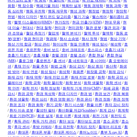
버거 조리 로봇
/
핵 공학
/
핵 물리학
/
핵 안보
/
핵 연료 재처리
/
핵 의학
/
핵
융합
/
핵 잠수함
/
핵폐기물 처리
/
핵폭탄 설계
/
행동 경제학
/
행동 과학
/
행
동 심리학
/
행동 유전학
/
행동 재무학
/
행성 과학
/
행정법
/
행정학
/
향장학
/
헌법
/
헤어 디자인
/
헷지 펀드 알고리즘
/
헬기 기술
/
헬스케어
/
헬리콥터 공
학
/
헬멧 디스플레이(HMD)
/
현가장치
/
현금 인출기(ATM)
/
현대 무용
/
현
대 미술
/
현대사
/
현대 철학
/
현미경
/
현미경학
/
혈관 로봇
/
혈관 외과
/
혈
관 조영술
/
혈당 측정기
/
혈압계
/
혈액 분석기
/
혈액 투석
/
혈액학
/
협동 로
봇(코봇)
/
형광 현미경
/
형광체
/
형사 소송법
/
형사 정책
/
형법
/
형상 기억
/
형상 기억 합금
/
형상 관리
/
형이상학
/
형질 인류학
/
혜성 탐사
/
혜성학
/
호
르몬 치료
/
호르몬학
/
호버 보드
/
호버 크래프트
/
호스피스
/
호흡기 내과
/
호흡기 치료기
/
호흡 재활
/
호텔 경영
/
호텔 조리
/
혼합 현실
/
혼합 현실
(MR)
/
홀로그램
/
홀로렌즈
/
홀 센서
/
홈 네트워크
/
홈 시어터
/
홈 오토메이
션
/
홍채 인식
/
화물 추적
/
화법 교육
/
화상 감지
/
화상 회의
/
화산학
/
화생
방 방어
/
화석 연료
/
화성 탐사
/
화성학
/
화용론
/
화장품 공학
/
화재 감식
/
화재 감지
/
화재 역학
/
화재 진압 드론
/
화재 진압 로봇
/
화학
/
화학 공장 시
뮬레이션
/
화학 공학
/
화학 물리학
/
화학 분석
/
화학 생물학
/
화학 센서
/
화
학 안전
/
화학 전지
/
화학 정보학
/
화학적 기계 연마(CMP)
/
화폐 금융
/
환경
감시
/
환경 공학
/
환경 독성학
/
환경 디자인
/
환경 법
/
환경 보건
/
환경 복원
/
환경 생물학
/
환경 심리
/
환경 영향 평가
/
환경 윤리
/
환경 정화
/
환경 정책
/
환경 조각
/
환경 화학
/
환기 공학
/
환기 시스템
/
환율 이론
/
환자 감시 장치
/
환자 이송 로봇
/
활성탄 필터
/
황산화물 저감(Scrubber)
/
회계 감사
/
회계학
/
회로 기판(PCB)
/
회로 설계
/
회로 이론
/
회생 제동
/
회전 기계
/
회전익 드
론
/
획득 관리
/
획득 가치 관리
/
횡단 보도
/
횡단보도 조명
/
효소 공학
/
효소
학
/
후각 센서
/
후방 카메라
/
후성 유전학
/
후처리 장치
/
휠체어 리프트
/
휨
센서
/
휴대폰
/
휴대폰 부품
/
휴대폰 케이스
/
휴머노이드
/
흉부 X-ray AI
/
흉